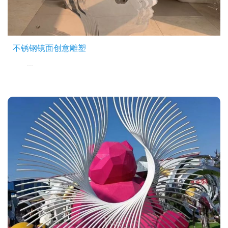
不锈钢镜面创意雕塑
...